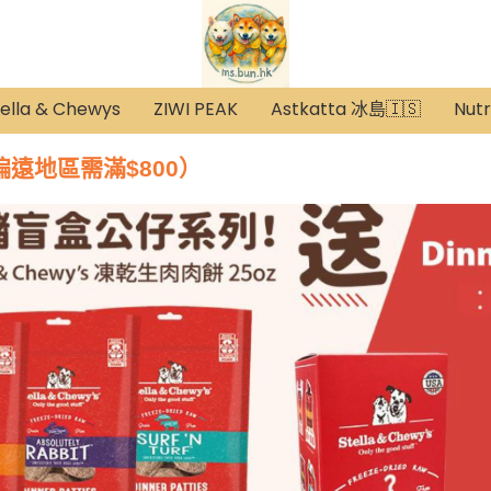
ella & Chewys
ZIWI PEAK
Astkatta 冰島🇮🇸
Nut
遠地區需滿$800）