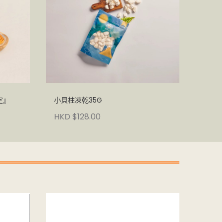
定』
小貝柱凍乾35G
HKD $128.00
完美品