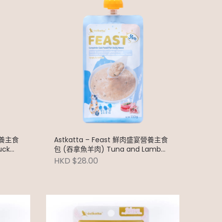
宴營養主食
Astkatta – Feast 鮮肉盛宴營養主食
uck
包 (吞拿魚羊肉) Tuna and Lamb
Puree 110g
HKD $28.00