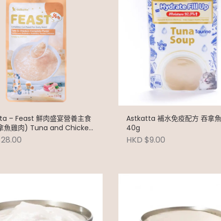
atta – Feast 鮮肉盛宴營養主食
Astkatta 補水免疫配方 吞拿
魚雞肉) Tuna and Chicken
40g
110g
28.00
HKD $9.00