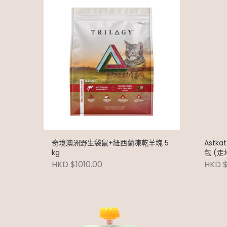
奇境澳洲野生袋鼠+紐西蘭凍乾羊塊 5
Astk
kg
包 (走地
HKD $1010.00
HKD $