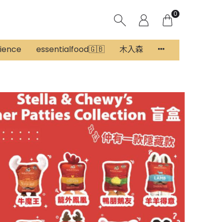
0
rience
essentialfood🇬🇧
木入森