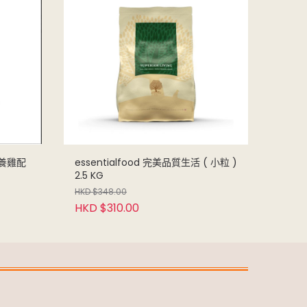
HKD 
放養雞配
essentialfood 完美品質生活 ( 小粒 )
2.5 KG
HKD $348.00
HKD $310.00