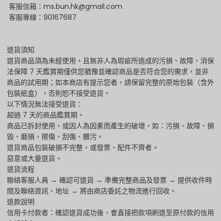
客服信箱：ms.bun.hk@gmail.com
客服專線：90167687
退貨須知
退貨商品須為未經使用，且無非人為瑕疵所造成的污損、故障，消保
法保障 7 天鑑賞期僅供您猶豫並確認商品是否符合您的需求，並非
商品的試用期；如本商店有提示您者，請保留完整的原始包裝（含外
包裝紙盒），否則恕不接受退貨。
以下情況無法接受退貨：
超過 7 天的商品鑑賞期。
商品已拆封使用，或因人為因素而產生的破壞，如：污損、故障、損
毀、磨損、擦傷、刮傷、髒污。
退貨商品包裝破損不完整，或發票、配件不齊者。
惡意或大量退貨。
退貨流程
聯絡客服人員 → 確認可退貨 → 準備完整商品及發票 → 提供收件時
間及聯絡資訊、地址 → 將由商店委託之物流進行回收。
退款說明
信用卡付款者：確認退貨成功後，會直接把款項刷退至原付款的信用