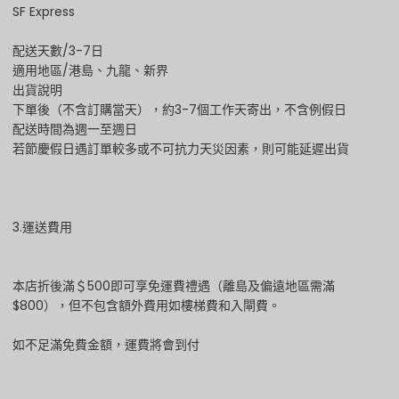
SF Express
配送天數/3-7日
適用地區/港島、九龍、新界
出貨說明
下單後（不含訂購當天），約3-7個工作天寄出，不含例假日
配送時間為週一至週日
若節慶假日遇訂單較多或不可抗力天災因素，則可能延遲出貨
3.運送費用
本店折後滿＄500即可享免運費禮遇（離島及偏遠地區需滿
$800），但不包含額外費用如樓梯費和入閘費。
如不足滿免費金額，運費將會到付