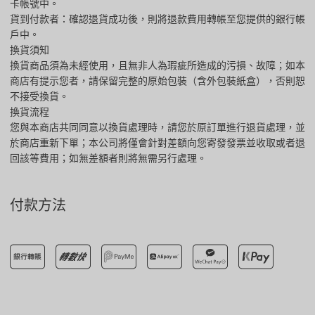
卡帳號中。
貨到付款者：確認退貨成功後，則將退款費用轉帳至您提供的銀行帳
戶中。
換貨須知
換貨商品須為未經使用，且無非人為瑕疵所造成的污損、故障；如本
商店有提示您者，請保留完整的原始包裝（含外包裝紙盒），否則恕
不接受換貨。
換貨流程
您與本商店共同同意以換貨處理時，請您於原訂單進行退貨處理，並
於商店重新下單；本公司將僅會針對差額向您寄發發票並收取或者退
回該等費用；如無差額者則將無需另行處理。
付款方法