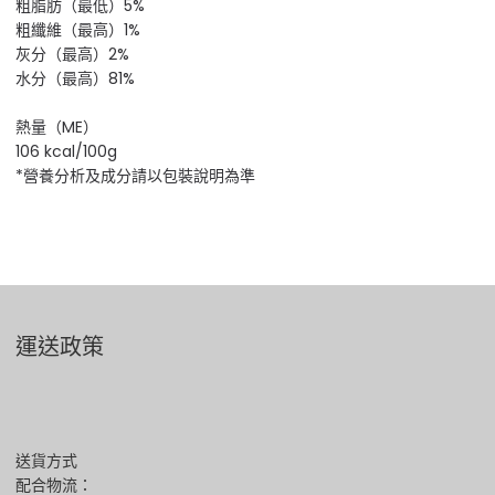
粗脂肪（最低）5%
粗纖維（最高）1%
灰分（最高）2%
水分（最高）81%
熱量（ME）
106 kcal/100g
*營養分析及成分請以包裝說明為準
運送政策
送貨方式
配合物流：