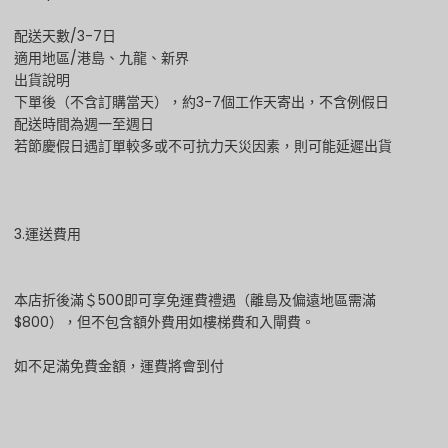
配送天數/3-7日
適用地區/港島、九龍、新界
出貨說明
下單後（不含訂購當天），約3-7個工作天寄出，不含例假日
配送時間為週一至週日
若節慶假日遇訂單較多或不可抗力天災因素，則可能延遲出貨
3.運送費用
本店折後滿＄500即可享免運費禮遇（離島及偏遠地區需滿
$800），但不包含額外費用如樓梯費和入閘費。
如不足滿免費金額，運費將會到付