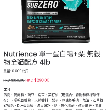
Nutrience 單一蛋白鴨+梨 無穀
物全貓配方 4lb
重量: 0.000公斤
HKD $290.00
HKD $350.00
成分
鴨肉、鴨肉粉、豌豆、扁豆、菜籽油（用混合生育酚和檸檬酸保
存）、曬乾苜蓿粉、天然香料、梨子、冷凍乾鴨肉、魚油、芒草粉、
碳酸鈣、DL-蛋氨酸、豌豆澱粉、鹽、氯化膽鹼、豌豆纖維、氯化