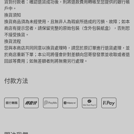
貨到付款者：確認退貨成功後，則將退款費用轉帳至您提供的銀行帳
戶中。
換貨須知
換貨商品須為未經使用，且無非人為瑕疵所造成的污損、故障；如本
商店有提示您者，請保留完整的原始包裝（含外包裝紙盒），否則恕
不接受換貨。
換貨流程
您與本商店共同同意以換貨處理時，請您於原訂單進行退貨處理，並
於商店重新下單；本公司將僅會針對差額向您寄發發票並收取或者退
回該等費用；如無差額者則將無需另行處理。
付款方法