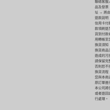
聯絡客服人
品及發票
址 → 
退款說明
信用卡付
款項刷退
貨到付款
用轉帳至
換貨須知
換貨商品
造成的污
請保留完
否則恕不
換貨流程
您與本商
原訂單進
本公司將
或者退回
行處理。