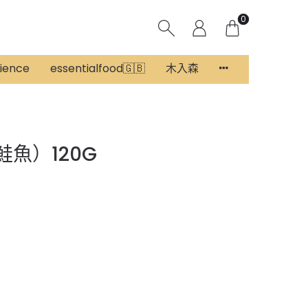
0
rience
essentialfood🇬🇧
木入森
鮭魚）120G