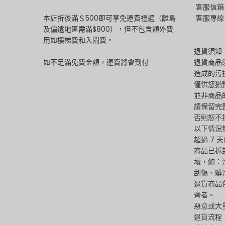
客服信箱：m
本店折後滿＄500即可享免運費禮遇（離島
客服專線：
及偏遠地區需滿$800），但不包含額外費
用如樓梯費和入閘費。
退貨須知
如不足滿免費金額，運費將會到付
退貨商品
造成的污
僅供您猶
並非商品
請保留完
否則恕不
以下情況
超過 7 
商品已拆
壞，如：
刮傷、髒
退貨商品
齊者。
惡意或大
退貨流程