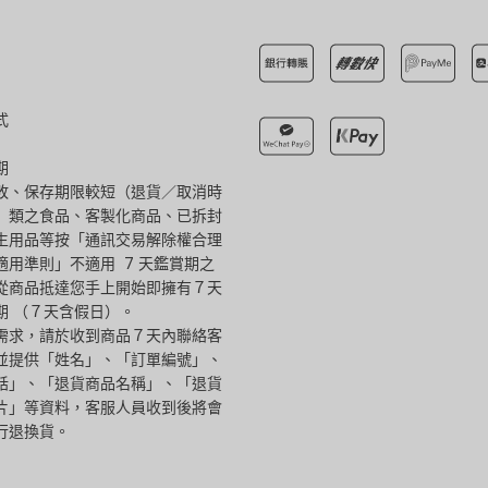
式
期
敗、保存期限較短（退貨／取消時
）類之食品、客製化商品、已拆封
生用品等按「通訊交易解除權合理
適用準則」不適用 7 天鑑賞期之
從商品抵達您手上開始即擁有７天
期 （７天含假日）。
需求，請於收到商品７天內聯絡客
並提供「姓名」、「訂單編號」、
話」、「退貨商品名稱」、「退貨
片」等資料，客服人員收到後將會
行退換貨。