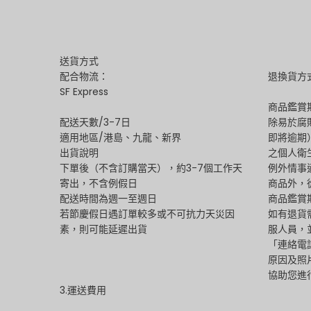
送貨方式
配合物流：
退換貨方
SF Express
商品鑑賞
配送天數/3-7日
除易於腐
適用地區/港島、九龍、新界
即將逾期
出貨說明
之個人衛
下單後（不含訂購當天），約3-7個工作天
例外情事
寄出，不含例假日
商品外，
配送時間為週一至週日
商品鑑賞
若節慶假日遇訂單較多或不可抗力天災因
如有退貨
素，則可能延遲出貨
服人員，
「連絡電
原因及照
協助您進
3.運送費用