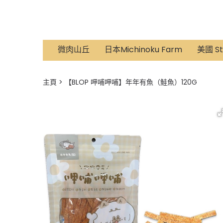
微肉山丘
日本Michinoku Farm
美國 St
主頁
【BLOP 呷哺呷哺】年年有魚（鮭魚）120G