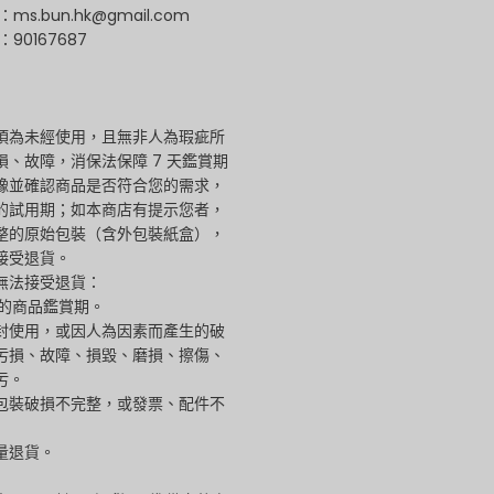
s.bun.hk@gmail.com
90167687
須為未經使用，且無非人為瑕疵所
損、故障，消保法保障 7 天鑑賞期
豫並確認商品是否符合您的需求，
的試用期；如本商店有提示您者，
整的原始包裝（含外包裝紙盒），
接受退貨。
無法接受退貨：
天的商品鑑賞期。
封使用，或因人為因素而產生的破
污損、故障、損毀、磨損、擦傷、
污。
包裝破損不完整，或發票、配件不
量退貨。