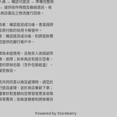
員 → 確認可退貨 → 準備完整商
 → 提供收件時間及聯絡資訊、地
將由商店委託之物流進行回收。
款者：確認退貨成功後，會直接把
至原付款的信用卡帳號中。
者：確認退貨成功後，則將退款費
您提供的銀行帳戶中。
須為未經使用，且無非人為瑕疵所
損、故障；如本商店有提示您者，
整的原始包裝（含外包裝紙盒），
接受換貨。
店共同同意以換貨處理時，請您於
行退貨處理，並於商店重新下單；
僅會針對差額向您寄發發票並收取
該等費用；如無差額者則將無需另
Powered by
Storeberry