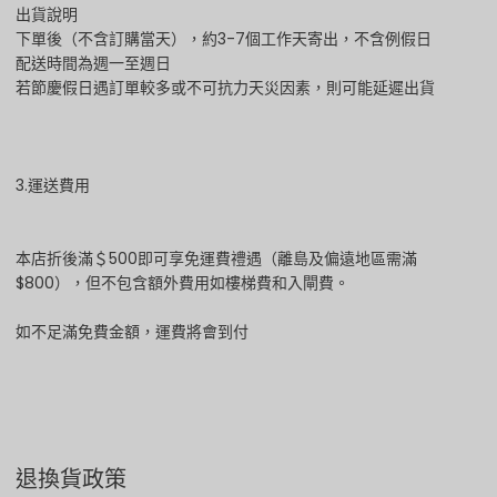
出貨說明
下單後（不含訂購當天），約3-7個工作天寄出，不含例假日
配送時間為週一至週日
若節慶假日遇訂單較多或不可抗力天災因素，則可能延遲出貨
3.運送費用
本店折後滿＄500即可享免運費禮遇（離島及偏遠地區需滿
$800），但不包含額外費用如樓梯費和入閘費。
如不足滿免費金額，運費將會到付
退換貨政策