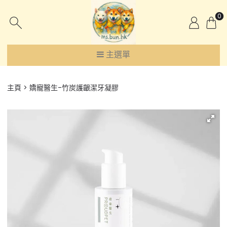
0
主選單
主頁
嬌寵醫生-竹炭護齦潔牙凝膠