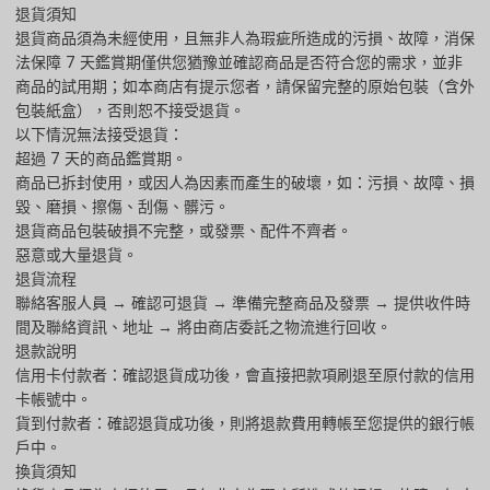
退貨須知
退貨商品須為未經使用，且無非人為瑕疵所造成的污損、故障，消保
法保障 7 天鑑賞期僅供您猶豫並確認商品是否符合您的需求，並非
商品的試用期；如本商店有提示您者，請保留完整的原始包裝（含外
包裝紙盒），否則恕不接受退貨。
以下情況無法接受退貨：
超過 7 天的商品鑑賞期。
商品已拆封使用，或因人為因素而產生的破壞，如：污損、故障、損
毀、磨損、擦傷、刮傷、髒污。
退貨商品包裝破損不完整，或發票、配件不齊者。
惡意或大量退貨。
退貨流程
聯絡客服人員 → 確認可退貨 → 準備完整商品及發票 → 提供收件時
間及聯絡資訊、地址 → 將由商店委託之物流進行回收。
退款說明
信用卡付款者：確認退貨成功後，會直接把款項刷退至原付款的信用
卡帳號中。
貨到付款者：確認退貨成功後，則將退款費用轉帳至您提供的銀行帳
戶中。
換貨須知