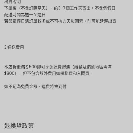
出貨說明
下單後（不含訂購當天），約3-7個工作天寄出，不含例假日
配送時間為週一至週日
若節慶假日遇訂單較多或不可抗力天災因素，則可能延遲出貨
3.運送費用
本店折後滿＄500即可享免運費禮遇（離島及偏遠地區需滿
$800），但不包含額外費用如樓梯費和入閘費。
如不足滿免費金額，運費將會到付
退換貨政策