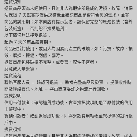
退貨須知
退貨商品須為未經使用，且無非人為瑕疵所造成的污損、故障，消保
法保障 7 天鑑賞期僅供您猶豫並確認商品是否符合您的需求，並非
商品的試用期；如本商店有提示您者，請保留完整的原始包裝（含外
包裝紙盒），否則恕不接受退貨。
以下情況無法接受退貨：
超過 7 天的商品鑑賞期。
商品已拆封使用，或因人為因素而產生的破壞，如：污損、故障、損
毀、磨損、擦傷、刮傷、髒污。
退貨商品包裝破損不完整，或發票、配件不齊者。
惡意或大量退貨。
退貨流程
聯絡客服人員 → 確認可退貨 → 準備完整商品及發票 → 提供收件時
間及聯絡資訊、地址 → 將由商店委託之物流進行回收。
退款說明
信用卡付款者：確認退貨成功後，會直接把款項刷退至原付款的信用
卡帳號中。
貨到付款者：確認退貨成功後，則將退款費用轉帳至您提供的銀行帳
戶中。
換貨須知
換貨商品須為未經使用，且無非人為瑕疵所造成的污損、故障；如本