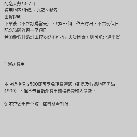
配送天數/3-7日
適用地區/港島、九龍、新界
出貨說明
下單後（不含訂購當天），約3-7個工作天寄出，不含例假日
配送時間為週一至週日
若節慶假日遇訂單較多或不可抗力天災因素，則可能延遲出貨
3.運送費用
本店折後滿＄500即可享免運費禮遇（離島及偏遠地區需滿
$800），但不包含額外費用如樓梯費和入閘費。
如不足滿免費金額，運費將會到付