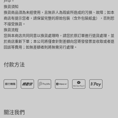
戶中。
換貨須知
換貨商品須為未經使用，且無非人為瑕疵所造成的污損、故障；如本
商店有提示您者，請保留完整的原始包裝（含外包裝紙盒），否則恕
不接受換貨。
換貨流程
您與本商店共同同意以換貨處理時，請您於原訂單進行退貨處理，並
於商店重新下單；本公司將僅會針對差額向您寄發發票並收取或者退
回該等費用；如無差額者則將無需另行處理。
付款方法
關注我們