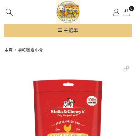
0
主選單
主頁
凍乾雞胸小食