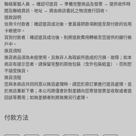
聯絡客服人員 → 確認可退貨 → 準備完整商品及發票 → 提供收件時
間及聯絡資訊、地址 → 將由商店委託之物流進行回收。
退款說明
信用卡付款者：確認退貨成功後，會直接把款項刷退至原付款的信用
卡帳號中。
貨到付款者：確認退貨成功後，則將退款費用轉帳至您提供的銀行帳
戶中。
換貨須知
換貨商品須為未經使用，且無非人為瑕疵所造成的污損、故障；如本
商店有提示您者，請保留完整的原始包裝（含外包裝紙盒），否則恕
不接受換貨。
換貨流程
您與本商店共同同意以換貨處理時，請您於原訂單進行退貨處理，並
於商店重新下單；本公司將僅會針對差額向您寄發發票並收取或者退
回該等費用；如無差額者則將無需另行處理。
付款方法