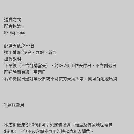
送貨方式
配合物流：
SF Express
配送天數/3-7日
適用地區/港島、九龍、新界
出貨說明
下單後（不含訂購當天），約3-7個工作天寄出，不含例假日
配送時間為週一至週日
若節慶假日遇訂單較多或不可抗力天災因素，則可能延遲出貨
3.運送費用
本店折後滿＄500即可享免運費禮遇（離島及偏遠地區需滿
$800），但不包含額外費用如樓梯費和入閘費。